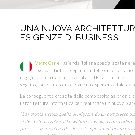
UNA NUOVA ARCHITETTUR
ESIGENZE DI BUSINESS
VetroCar
è l’azienda italiana specializzata nell
assicura l’intera copertura del territorio nazio
maggiore crescita e annoverata dal Financial Times tr
seguito, ha potuto consolidare un’esperienza tale da 
La conseguente crescita della complessità aziendale p
l’architettura informatica per realizzare un nuovo pian
“La volontà è stata quella di migrare da un complesso di
state customizzate sul know how interno, ad un moderno s
processi aziendali e allo stesso tempo semplificare ed e