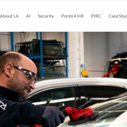
About Us
AI
Security
Porini 4 HR
PIRC
Case Stu