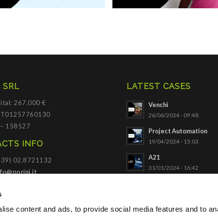
 SRL
LATEST CASES
ital: 267.000 €
Venchi
 IT01257760130
26/06/2024 - 09:48
 – 158527
Project Automation
19/04/2024 - 15:03
CTS INFO
A21
(+39) 02.8721132
31/01/2024 - 16:42
nfo@porini.it
NADELLA
I PORTAL
s
03/10/2023 - 09:34
ise content and ads, to provide social media features and to an
SACE
Click to access