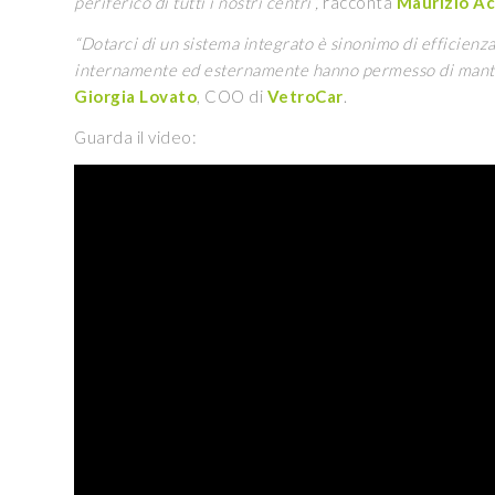
periferico di tutti i nostri centri”,
racconta
Maurizio Ac
“Dotarci di un sistema integrato è sinonimo di efficienza
internamente ed esternamente hanno permesso di mantener
Giorgia Lovato
, COO di
VetroCar
.
Guarda il video: