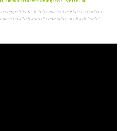
ri
,
amministratore delegato
di
VetroCar
.
 e competitività: le informazioni trattate e condivise
e un alto livello di controllo e analisi del dato”
,