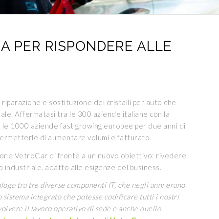
A PER RISPONDERE ALLE
a riparazione e sostituzione dei cristalli per auto che
nale. Affermatasi tra le 300 aziende italiane con la
a le 1000 aziende fast growing europee per due anni di
permetterle di aumentare volumi e fatturato.
one VetroCar di fronte a un nuovo obiettivo: rivedere
o industriale, adatto alle esigenze del business.
alogo tra tre diverse componenti IT, che negli anni erano
istema integrato che potesse codificare tutti i nostri
volvere il lavoro operativo di sede e anche quello