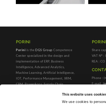
PORINI
PORINI
Porini
is the
DGS Group
Competence
Share cap
Center specialized in the design and
VAT N° :
implementation of ERP, Business
REA : CO
Intelligence, Advanced Analytics,
CONTA
Machine Learning, Artificial Intelligence,
Phone : 
IOT, Performance Management, XRM,
E-mail :
i
CRM, PowerApps, Supply Chain
Management, Collaboration and
PORIN
This website uses cookie
Knowledge Management solutions; all
based on
Microsoft Cloud Platforms
.
We use cookies to personal