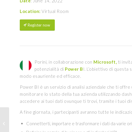
Date
: June 14, 2022
Location:
Virtual Room
Register now
Porini, in collaborazione con
Microsoft,
ti invi
potenzialità di
Power B
I. L’obiettivo di questa 
modo esauriente ed efficace.
Power BI è un servizio di analisi aziendale che ti offre u
monitorare lo stato della tua azienda utilizzando dash
accedere ai tuoi dati ovunque ti trovi, tramite i tuoi dis
A fine giornata, i partecipanti avranno tutte le indicaz
Porini Machine Learning
& Artificial Intelligence |
Connetterti, importare e trasformare i dati da varie ori
Lab as a Service