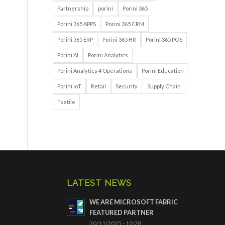
Partnership
porini
Porini 365
Porini 365 APPS
Porini 365 CRM
Porini 365 ERP
Porini 365 HR
Porini 365 POS
Porini AI
Porini Analytics
Porini Analytics 4 Operations
Porini Education
Porini IoT
Retail
Security
Supply Chain
Textile
LATEST NEWS
WE ARE MICROSOFT FABRIC
FEATURED PARTNER
20/11/2025 - 10:28