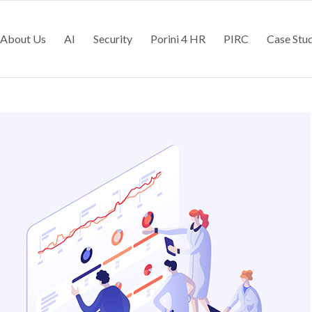
About Us
AI
Security
Porini 4 HR
PIRC
Case Stu