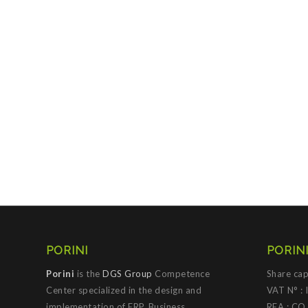
PORINI
PORINI
Porini
is the
DGS Group
Competence
Share cap
Center specialized in the design and
VAT N° :
implementation of ERP, Business
REA : CO