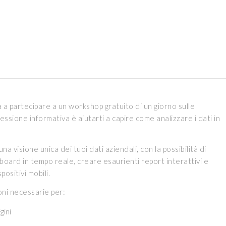
ta a partecipare a un workshop gratuito di un giorno sulle
sessione informativa è aiutarti a capire come analizzare i dati in
na visione unica dei tuoi dati aziendali, con la possibilità di
board in tempo reale, creare esaurienti report interattivi e
positivi mobili.
ioni necessarie per:
gini