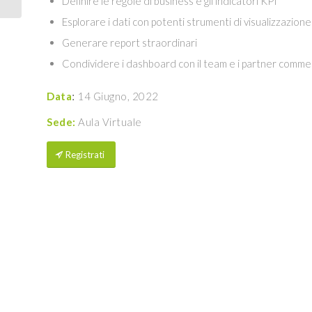
Definire le regole di business e gli indicatori KPI
Esplorare i dati con potenti strumenti di visualizzazione
Generare report straordinari
Condividere i dashboard con il team e i partner commerc
:
Data
14 Giugno, 2022
Sede:
Aula Virtuale
Registrati