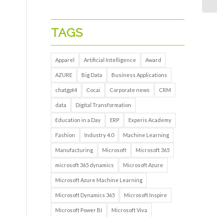
TAGS
Apparel
Artificial Intelligence
Award
AZURE
Big Data
Business Applications
chatgpt4
Cocai
Corporate news
CRM
data
Digital Transformation
Education in a Day
ERP
Experis Academy
Fashion
Industry 4.0
Machine Learning
Manufacturing
Microsoft
Microsoft 365
microsoft 365 dynamics
Microsoft Azure
Microsoft Azure Machine Learning
Microsoft Dynamics 365
Microsoft Inspire
Microsoft Power BI
Microsoft Viva