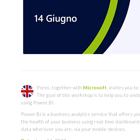
Porini, together with
Microsoft
, invites you t
The goal of this workshop is to help you to un
using Power BI.
Power BI is a business analytics service that offers you
the health of your business using real-time dashboar
data wherever you are, via your mobile devices.