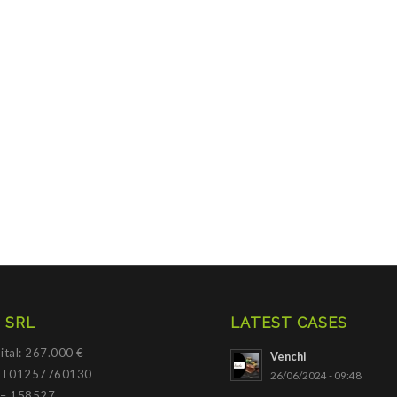
 SRL
LATEST CASES
ital: 267.000 €
Venchi
 IT01257760130
26/06/2024 - 09:48
 – 158527