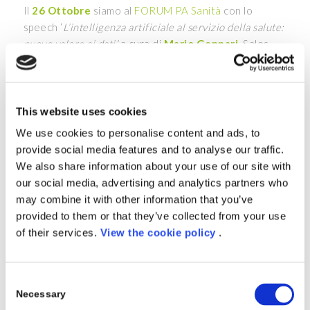
Il
26 Ottobre
siamo al
FORUM PA Sanità
con lo
speech ‘
L’intelligenza artificiale al servizio della salute:
nuovo valore ai dati’
a cura di
Mario Gennari
, Sales
Director in Porini, e
Bianca Frigerio
, Responsabile
Strategia Digitale Sanità in Microsoft Italia.
In questo appuntamento online, tra le altre, cose
This website uses cookies
approfondiremo la soluzione
Porini for Health
, che
We use cookies to personalise content and ads, to
grazie all’applicazione di standardizzazione dei dati,
provide social media features and to analyse our traffic.
modelli di
Intelligenza Artificiale
e
tecnologie
We also share information about your use of our site with
Microsoft
, consente una gestione efficiente e
our social media, advertising and analytics partners who
collaborativa di dati e risorse per supportare il
may combine it with other information that you’ve
personale e le istituzioni nell’erogazione di
provided to them or that they’ve collected from your use
un’assistenza sanitaria di qualità.
of their services.
View the cookie policy
.
Data:
26
O
ttobre 2022 | 09:00 – 09:45
Scopri di più
Consent
Necessary
Selection