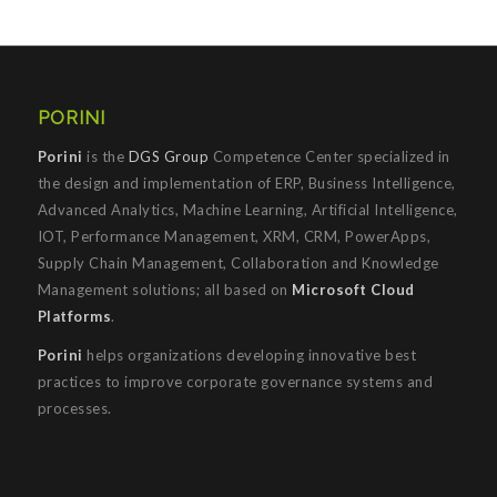
PORINI
Porini
is the
DGS Group
Competence Center specialized in
the design and implementation of ERP, Business Intelligence,
Advanced Analytics, Machine Learning, Artificial Intelligence,
IOT, Performance Management, XRM, CRM, PowerApps,
Supply Chain Management, Collaboration and Knowledge
Management solutions; all based on
Microsoft Cloud
Platforms
.
Porini
helps organizations developing innovative best
practices to improve corporate governance systems and
processes.