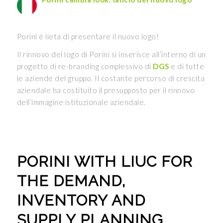
Porini è lieta di presentare il nuovo logo!
Il rinnovo del logo di Porini si inserisce all’interno di un
progetto di re-branding complessivo di
DGS
e di tutte
le aziende del gruppo. Il costante percorso di crescita
aziendale ha costituito il presupposto per il rinnovo
dell’immagine istituzionale aziendale.
PORINI WITH LIUC FOR
THE DEMAND,
INVENTORY AND
SUPPLY PLANNING