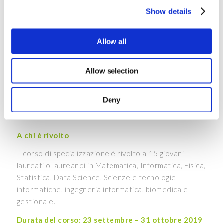
Show details
Argomenti principali
Programmazione a oggetti, Azure Data Factory V2,
Allow all
Cosmos DB, Azure Functions, Big Data Storage in
Azure (Data Lake Store, Blob, Sql, Sql dwh),
Allow selection
Databricks ecosystem con focus sui linguaggi
scala/Python, Sql azure database e T-Sql, Azure
Analysis Services e Dax Power BI.
Deny
A chi è rivolto
Il corso di specializzazione è rivolto a 15 giovani
laureati o laureandi in Matematica, Informatica, Fisica,
Statistica, Data Science, Scienze e tecnologie
informatiche, ingegneria informatica, biomedica e
gestionale.
Durata del corso: 23 settembre – 31 ottobre 2019