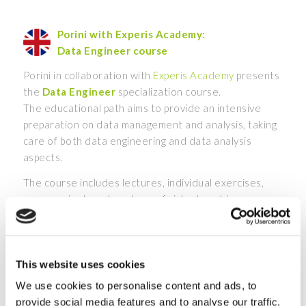
Porini with Experis Academy:
Data Engineer course
Porini in collaboration with
Experis Academy
presents
the
Data Engineer
specialization course.
The educational path aims to provide an intensive
preparation on data management and analysis, taking
care of both data engineering and data analysis
aspects.
The course includes lectures, individual exercises,
group project work and use of virtual machines.
Duration: 23rd September – 31st October 2019
Frequency: 6 weeks – From Monday to Friday – full
This website uses cookies
time
We use cookies to personalise content and ads, to
Location:
Experis Academy, Maranello (MO)
provide social media features and to analyse our traffic.