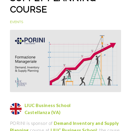
COURSE
EVENTS
LIUC Business School
Castellanza (VA)
PORINI is sponsor of
Demand Inventory and Supply
Planning
course at
LIUC Business School
: the couse