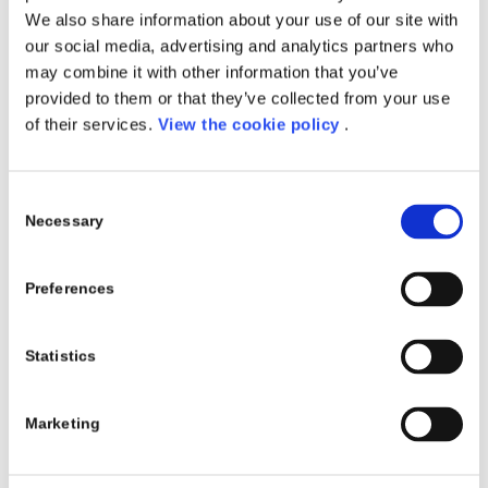
We also share information about your use of our site with
Register Now
our social media, advertising and analytics partners who
may combine it with other information that you’ve
provided to them or that they’ve collected from your use
Porini con Experis Academy:
of their services.
View the cookie policy
.
Corso in Data Engineer
Porini in collaborazione con
Experis Academy
Consent
presenta il corso di specializzazione in
Data
Necessary
Selection
Engineer
.
II percorso formativo mira a fornire una preparazione
Preferences
intensiva sulla gestione e analisi dati, curando sia gli
aspetti di data engineering (ingestion, moving, storage
Statistics
e presentation) che di data analysis.
La didattica prevede lezioni frontali, esercitazioni
Marketing
individuali e project work di gruppo, utilizzo di
macchine virtuali.