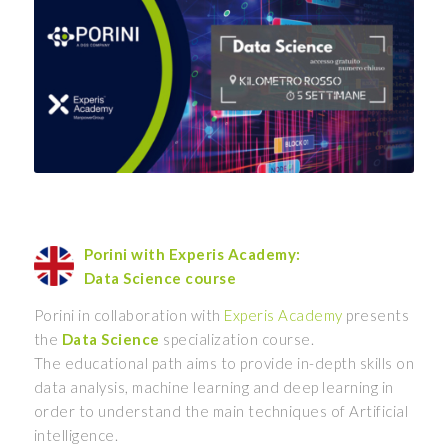
Porini with Experis Academy:
Data Science course
Porini in collaboration with
Experis Academy
presents
the
Data Science
specialization course.
The educational path aims to provide in-depth skills on
data analysis, machine learning and deep learning in
order to understand the main techniques of Artificial
intelligence.