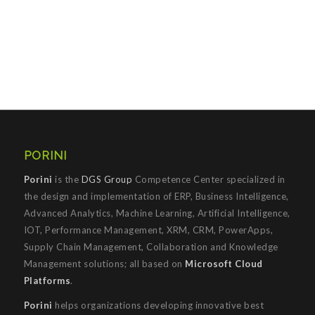
PORINI
Porini
is the
DGS Group
Competence Center specialized in
the design and implementation of ERP, Business Intelligence,
Advanced Analytics, Machine Learning, Artificial Intelligence,
IOT, Performance Management, XRM, CRM, PowerApps,
Supply Chain Management, Collaboration and Knowledge
Management solutions; all based on
Microsoft Cloud
Platforms
.
Porini
helps organizations developing innovative best