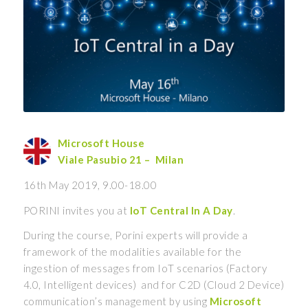
Microsoft House
Viale Pasubio 21 – Milan
16th May 2019, 9.00-18.00
PORINI invites you at
IoT Central
In A Day
.
During the course, Porini experts will provide a
framework of the modalities available for the
ingestion of messages from IoT scenarios (Factory
4.0, Intelligent devices) and for C2D (Cloud 2 Device)
communication’s management by using
Microsoft