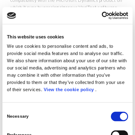
compatibility with the Microsoft Dynamics product on
which it runs by passing rigorous VeriTest software
solution testing for Microsoft Dynamics and are
profiled in the Microsoft Partner Solution Profiler
tool. In addition, the Microsoft Dynamics partner
must have customers who are successfully using the
This website uses cookies
certified solution and are willing to recommend it, be
We use cookies to personalise content and ads, to
enrolled in a Partner Service Plan with Microsoft, and
provide social media features and to analyse our traffic.
be a Gold Certified Partner in the Microsoft Partner
We also share information about your use of our site with
Program.
our social media, advertising and analytics partners who
may combine it with other information that you’ve
For customers, Certified for Microsoft Dynamics
provided to them or that they’ve collected from your use
helps identify Microsoft Dynamics solutions that have
of their services.
View the cookie policy
.
been tested for compatibility, meet high quality
standards, and are successfully used by existing
customers. This certification represents a significant
Consent
step in elevating the standard for partner-developed
Necessary
Selection
software solutions for industry-specific business
applications.