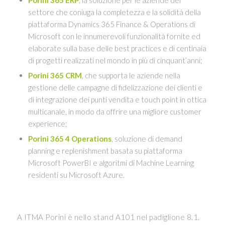
Porini 365 ERP
, la soluzione per le aziende del
settore che coniuga la completezza e la solidità della
piattaforma Dynamics 365 Finance & Operations di
Microsoft con le innumerevoli funzionalità fornite ed
elaborate sulla base delle best practices e di centinaia
di progetti realizzati nel mondo in più di cinquant’anni;
Porini 365 CRM
, che supporta le aziende nella
gestione delle campagne di fidelizzazione dei clienti e
di integrazione dei punti vendita e touch point in ottica
multicanale, in modo da offrire una migliore customer
experience;
Porini 365 4 Operations
, soluzione di demand
planning e replenishment basata su piattaforma
Microsoft PowerBI e algoritmi di Machine Learning
residenti su Microsoft Azure.
A ITMA Porini è nello stand A101 nel padiglione 8.1.