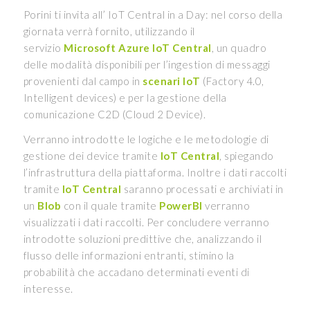
Porini ti invita all’ IoT Central in a Day: nel corso della
giornata verrà fornito, utilizzando il
servizio
Microsoft Azure IoT Central
, un quadro
delle modalità disponibili per l’ingestion di messaggi
provenienti dal campo in
scenari IoT
(Factory 4.0,
Intelligent devices) e per la gestione della
comunicazione C2D (Cloud 2 Device).
Verranno introdotte le logiche e le metodologie di
gestione dei device tramite
IoT Central
, spiegando
l’infrastruttura della piattaforma. Inoltre i dati raccolti
tramite
IoT Central
saranno processati e archiviati in
un
Blob
con il quale tramite
PowerBI
verranno
visualizzati i dati raccolti. Per concludere verranno
introdotte soluzioni predittive che, analizzando il
flusso delle informazioni entranti, stimino la
probabilità che accadano determinati eventi di
interesse.